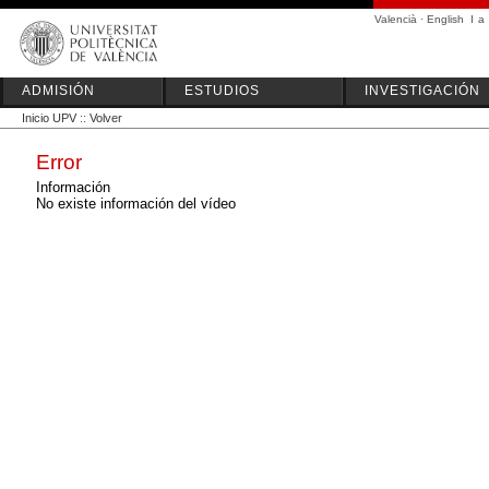
Valencià
·
English
I
a
ADMISIÓN
ESTUDIOS
INVESTIGACIÓN
Inicio UPV
::
Volver
Error
Información
No existe información del vídeo