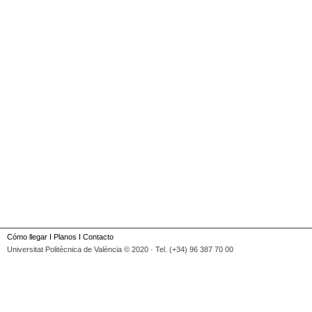
Cómo llegar
I
Planos
I
Contacto
Universitat Politècnica de València © 2020 · Tel. (+34) 96 387 70 00