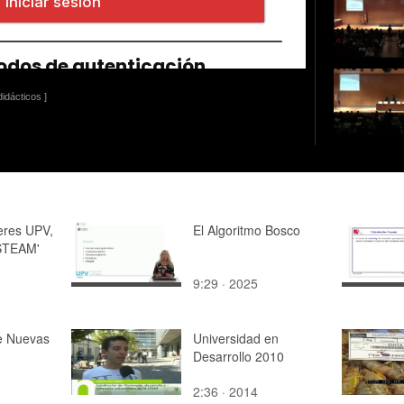
idácticos ]
eres UPV,
El Algoritmo Bosco
 STEAM'
9:29 · 2025
de Nuevas
Universidad en
Desarrollo 2010
2:36 · 2014