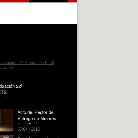
duación 22º
ETSI
cación
Acto del Rector de
Entrega de Mejores
Expedientes
57:04 · 2015