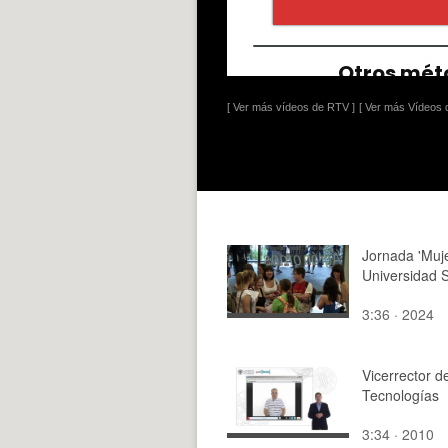
[ Ver más vídeos de RTV ]
[ Ver más Vídeos d
Jornada 'Muj
Universidad
3:36 · 2024
Vicerrector 
Tecnologías
3:34 · 2010