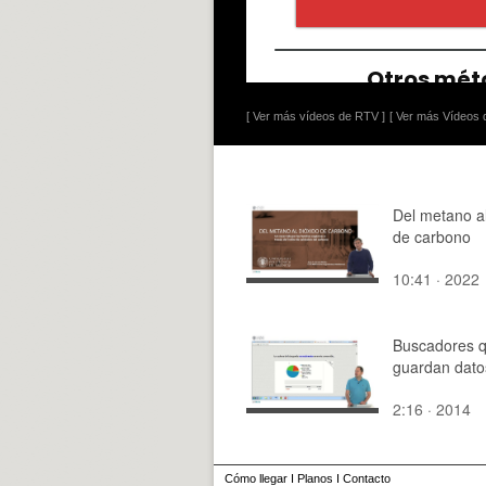
[ Ver más vídeos de RTV ]
[ Ver más Vídeos d
Del metano al
de carbono
10:41 · 2022
Buscadores 
guardan dato
2:16 · 2014
Cómo llegar
I
Planos
I
Contacto