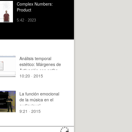
Complex Numbers:
Product
5:42 · 2023
Análisis temporal
estético: Márgenes de
Activación con paths
10:20 · 2015
tipo 2
La función emocional
de la música en el
audiovisual
9:21 · 2015