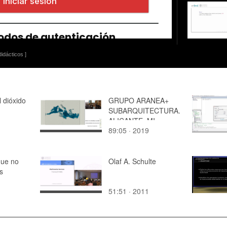
idácticos ]
 dióxido
GRUPO ARANEA+
SUBARQUITECTURA.
ALICANTE, MI
89:05 · 2019
ARCHIPIELAGO
CONECTADO
que no
Olaf A. Schulte
s
51:51 · 2011