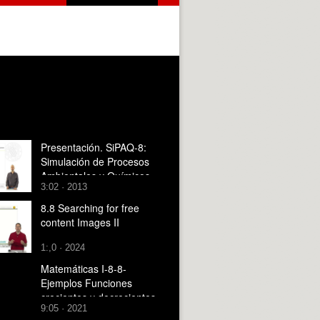
Presentación. SiPAQ-8:
Simulación de Procesos
Ambientales y Químicos
3:02 · 2013
con Visio¿ y Dia¿
8.8 Searching for free
content Images II
1:,0 · 2024
Matemáticas I-8-8-
Ejemplos Funciones
crecientes y decrecientes
9:05 · 2021