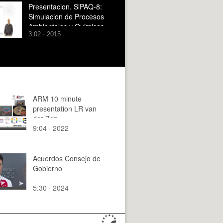
Presentacion. SiPAQ-8:
Simulacion de Procesos
Ambientales y Quimicos
3:02 · 2015
con Visio? y Dia?
ARM 10 minute
presentation LR van
der Zon
9:04 · 2022
Acuerdos Consejo de
Gobierno
5:30 · 2024