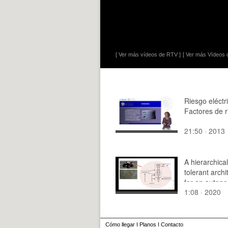
[ Ver más vídeos de RTV ]
[ Ver más Vídeos d
Riesgo eléctr
Factores de r
21:50 · 2013
A hierarchical
tolerant archi
for an auton
1:08 · 2020
robot
Cómo llegar
I
Planos
I
Contacto