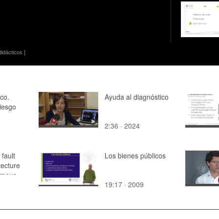
idácticos ]
ico.
Ayuda al diagnóstico
iesgo
2:36 · 2024
 fault
Los bienes públicos
tecture
omous
19:17 · 2009