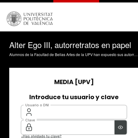
Alter Ego III, autorretratos en papel
Alumnos de la Facultad de Bellas Artes de la UPV han expuesto sus autorretratos en Las Naves. La muestra 'Alter Ego, autorretratos en papel' cumple este año su tercera edición. Se trata de una acción que permite contemplar fuera del campus universitario el trabajo desarrollado por los alumnos de los grados de Bellas Artes y Restauración.