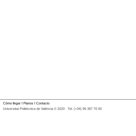
Cómo llegar
I
Planos
I
Contacto
Universitat Politècnica de València © 2020 · Tel. (+34) 96 387 70 00