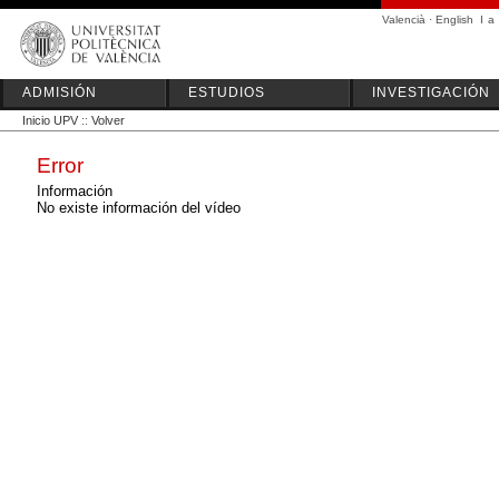
Valencià
·
English
I
a
ADMISIÓN
ESTUDIOS
INVESTIGACIÓN
Inicio UPV
::
Volver
Error
Información
No existe información del vídeo