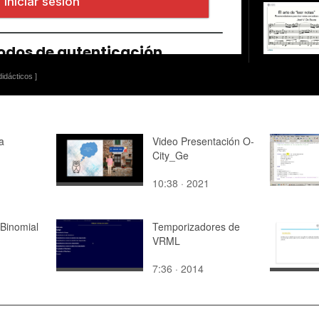
idácticos ]
a
Video Presentación O-
City_Ge
10:38 · 2021
Binomial
Temporizadores de
VRML
7:36 · 2014