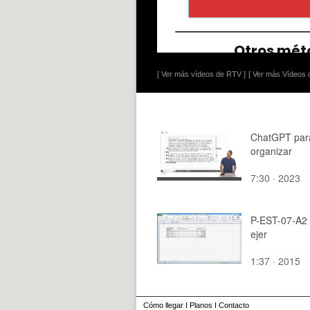
[ Ver más vídeos de RTV ]
[ Ver más Vídeos d
ChatGPT par
organizar
7:30 · 2023
P-EST-07-A2 
ejer
1:37 · 2015
Cómo llegar
I
Planos
I
Contacto