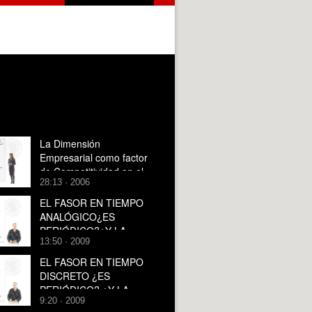
La Dimensión
Empresarial como factor
de Competitividad en el
28:13 · 2006
Cooperativismo agrario
español.Formas de
EL FASOR EN TIEMPO
Integración
ANALÓGICO¿ES
PERIÓDICO?¿Y LA
13:50 · 2009
SUMA DE FASORES, LO
ES?
EL FASOR EN TIEMPO
DISCRETO ¿ES
PERIÓDICO? ¿Y LA
9:20 · 2009
SUMA DE FASORES EN