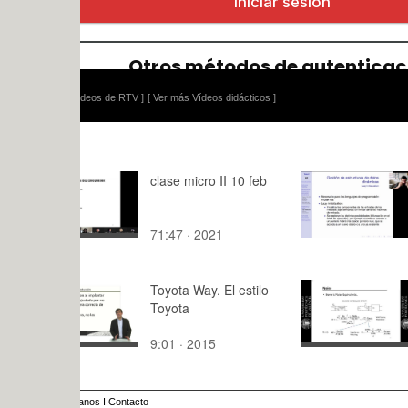
ídeos de RTV ]
[ Ver más Vídeos didácticos ]
clase micro II 10 feb
AVD. Tema
initializatio
71:47 · 2021
14:41 · 20
Toyota Way. El estilo
CEAF_noi
Toyota
9:01 · 2015
19:45 · 20
anos
I
Contacto