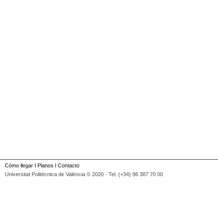
Cómo llegar
I
Planos
I
Contacto
Universitat Politècnica de València © 2020 · Tel. (+34) 96 387 70 00