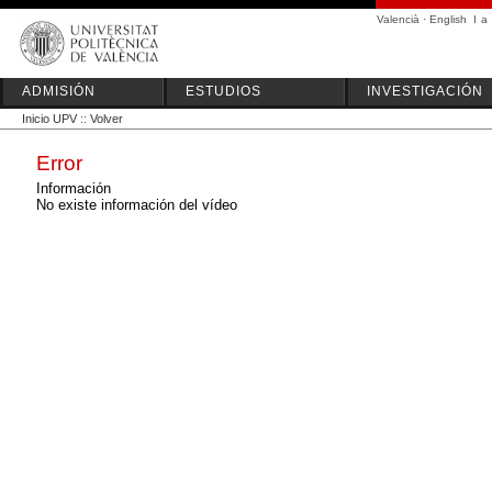
Valencià
·
English
I
a
ADMISIÓN
ESTUDIOS
INVESTIGACIÓN
Inicio UPV
::
Volver
Error
Información
No existe información del vídeo