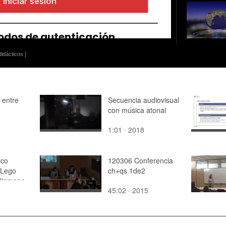
idácticos ]
a entre
Secuencia audiovisual
con música atonal
1:01 · 2018
ico
120306 Conferencia
 Lego
ch+qs 1de2
Siemens
45:02 · 2015