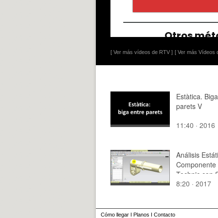
[ Ver más vídeos de RTV ]
[ Ver más Vídeos d
Estàtica. Big
parets V
11:40 · 2016
Análisis Estát
Componente
Technic con 
8:20 · 2017
NX 75
Cómo llegar
I
Planos
I
Contacto