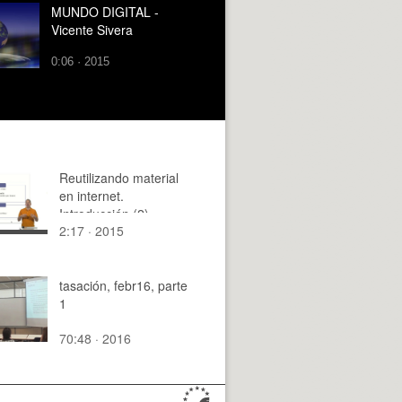
MUNDO DIGITAL -
Vicente Sivera
0:06 · 2015
Reutilizando material
en internet.
Introducción (2)
2:17 · 2015
tasación, febr16, parte
1
70:48 · 2016