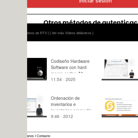
ídeos de RTV ]
[ Ver más Vídeos didácticos ]
Codiseño Hardware
LA RELAC
Software con hard
ASPECTO
macro cortex-A9
11:54 · 2025
5:18 · 201
Ordenación de
U2_M2_2_
inventarios e
nce
inventarios promedio.
9:46 · 2012
9:50 · 202
Ejemplo práctico
anos
I
Contacto