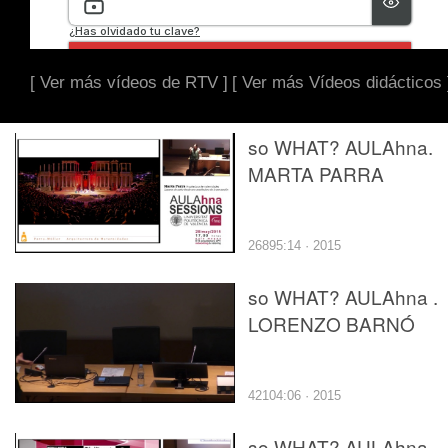
[ Ver más vídeos de RTV ]
[ Ver más Vídeos didácticos 
so WHAT? AULAhna.
MARTA PARRA
26895:14 · 2015
so WHAT? AULAhna .
LORENZO BARNÓ
42104:06 · 2015
so WHAT? AULAhna.