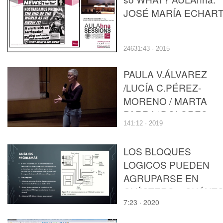
JOSÉ MARÍA ECHAR
24631:43 · 2015
PAULA V.ÁLVAREZ
/LUCÍA C.PÉREZ-
MORENO / MARTA
PARRA/ DOLORES
141:12 · 2019
VICTORIA RUIZ/ MAR
JOSÉ MARCOS.
LOS BLOQUES
WOMEN TAKE
LOGICOS PUEDEN
COMMAND.
AGRUPARSE EN
CLÚSTERS. ¿CUÁNT
7:23 · 2020
BLOQUES HABRIA Q
INTEGRAR EN CADA