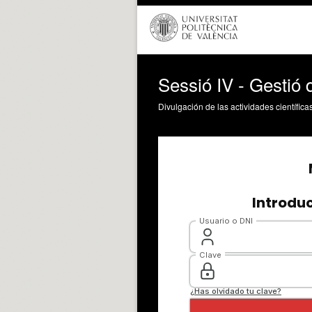
Sessió IV - Gestió d
Divulgación de las actividades científica