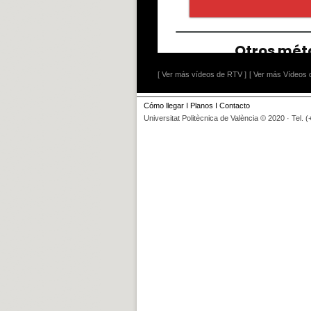
[ Ver más vídeos de RTV ]
[ Ver más Vídeos d
Cómo llegar
I
Planos
I
Contacto
Universitat Politècnica de València © 2020 · Tel. 