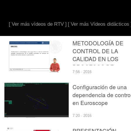
[ Ver más vídeos de RTV ]
[ Ver más Vídeos didácticos 
METODOLOGÍA DE
CONTROL DE LA
CALIDAD EN LOS
PROCESOS DE
7:56 · 2016
FABRICACIÓN DE
ENVASES
Configuración de una
DECORADOS DE
dependencia de contro
HOJALATA
en Euroscope
7:20 · 2016
PRESENTACIÓN,