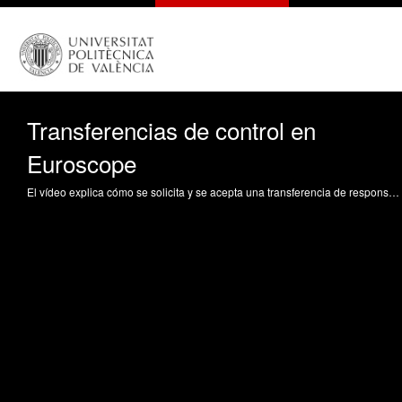
Transferencias de control en
Euroscope
El vídeo explica cómo se solicita y se acepta una transferencia de responsabilidad de un vuelo entre dos controladores de tráfico aéreo en el software Euroscope Yuste Pérez, P. (2016). Transferencias de control en Euroscope. https://riunet.upv.es/handle/10251/66506 DER