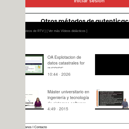
ídeos de RTV ]
[ Ver más Vídeos didácticos ]
OA Explotacion de
Pasos y ge
datos catastrales for
INSPIRE
10:44 · 2026
0:10 · 202
Máster universitario en
Tips for us
ingeniería y tecnología
networks
de sistemas software
4:49 · 2015
4:54 · 202
anos
I
Contacto