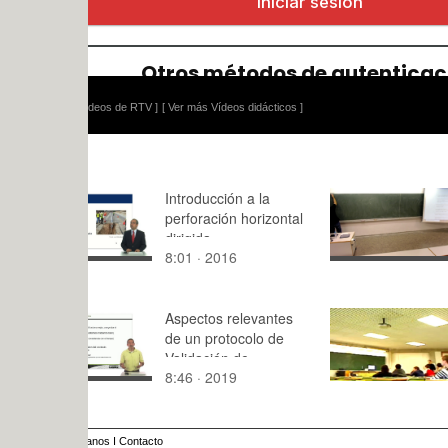
ídeos de RTV ]
[ Ver más Vídeos didácticos ]
Introducción a la
Física 1. L
perforación horizontal
Método pa
dirigida
problemas
8:01 · 2016
6:32 · 202
cinemática
Aspectos relevantes
Creación d
de un protocolo de
de Fotos p
Validación de
"Nintendo W
8:46 · 2019
2:49 · 201
Instrumento de
Medida
anos
I
Contacto