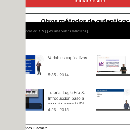
ídeos de RTV ]
[ Ver más Vídeos didácticos ]
Variables explicativas
Unidad 11.
notificacion
5:35 · 2014
10:51 · 20
Tutorial Logic Pro X:
Creación de
Introducción paso a
de sólidos
paso de notas MIDI
autocad: ci
4:26 · 2015
11:35 · 20
pirmide, es
tiroide
anos
I
Contacto