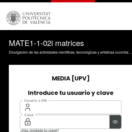
MATE1-1-02i matrices
Divulgación de las actividades científicas, tecnológicas y artísticas ocurridas en los tres campus de la UPV