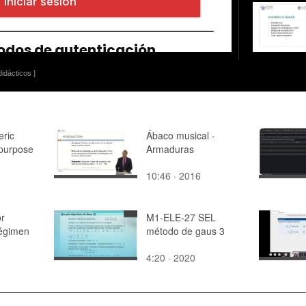
idácticos ]
eric
Ábaco musical -
 purpose
Armaduras
10:46 · 2016
or
M1-ELE-27 SEL
Régimen
método de gaus 3
4:20 · 2020