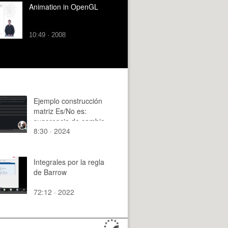
Animation in OpenGL
10:49 · 2008
Ejemplo construcción
matriz Es/No es:
sugerencia de cambio
8:30 · 2024
de fecha
Integrales por la regla
de Barrow
72:12 · 2022