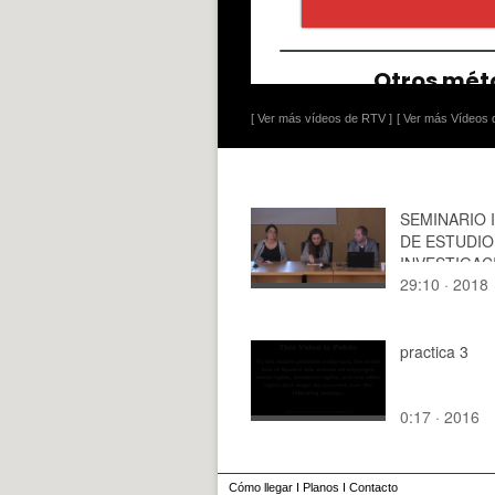
[ Ver más vídeos de RTV ]
[ Ver más Vídeos d
SEMINARIO 
DE ESTUDIO
INVESTIGAC
29:10 · 2018
SOBRE EL
RECONOCIM
LA
REVALORIZA
practica 3
LA CONSERV
EL RE-USO 
0:17 · 2016
PATRIMÓNI
ARQUITECT
MESA REDO
Cómo llegar
I
Planos
I
Contacto