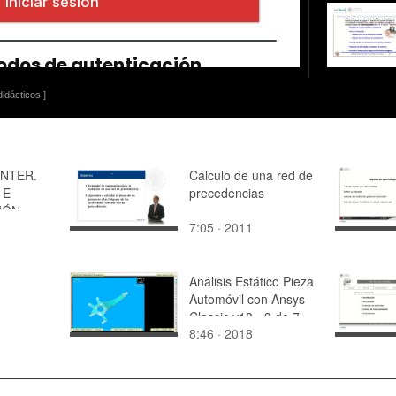
idácticos ]
INTER.
Cálculo de una red de
 E
precedencias
IÓN
7:05 · 2011
IENTO,
CIÓN,
Análisis Estático Pieza
ACIÓN Y
Automóvil con Ansys
DEL
Classic v18 - 3 de 7
8:46 · 2018
O
ÓNICO.
NDA.