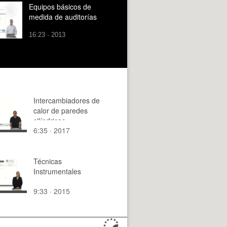
Equipos básicos de
medida de auditorías
16:23 · 2013
Intercambiadores de
calor de paredes
cilíndricas
6:35 · 2017
Técnicas
Instrumentales
9:33 · 2015