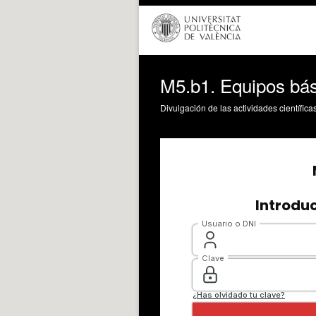
M5.b1. Equipos bás
Divulgación de las actividades científica