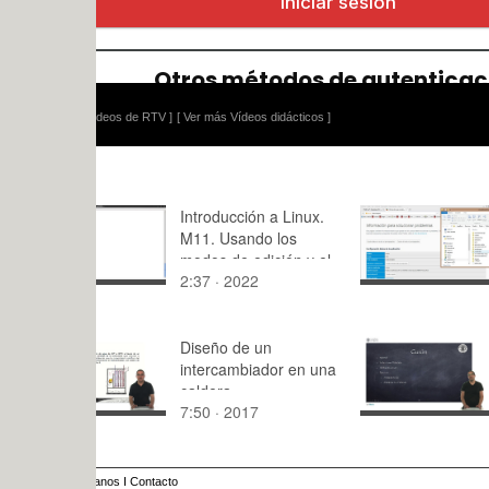
ídeos de RTV ]
[ Ver más Vídeos didácticos ]
Introducción a Linux.
Error en pd
M11. Usando los
PoliformaT
modos de edición y el
2:37 · 2022
1:12 · 201
curso con vi.
Diseño de un
Programac
intercambiador en una
con Facilin
caldera
7:50 · 2017
5:50 · 201
anos
I
Contacto