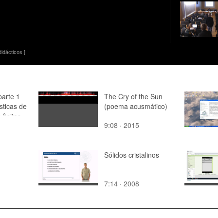
idácticos ]
parte 1
The Cry of the Sun
sticas de
(poema acusmático)
finitos
9:08 · 2015
tados en
roducción
el modelo
Sólidos cristalinos
7:14 · 2008