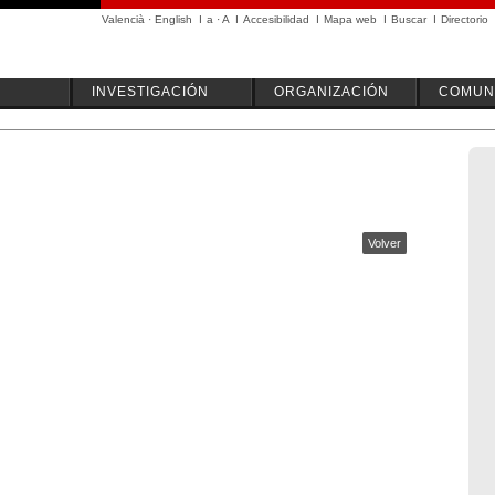
Valencià
·
English
I
a
·
A
I
Accesibilidad
I
Mapa web
I
Buscar
I
Directorio
INVESTIGACIÓN
ORGANIZACIÓN
COMUN
Volver