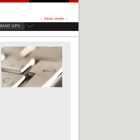
::
Iniciar sesión
::
IDAD UPV