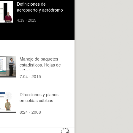
Definiciones de
aeropuerto y aeródromo
4:19 · 2015
Manejo de paquetes
estadísticos. Hojas de
cálculo.
7:04 · 2015
Direcciones y planos
en celdas cúbicas
8:24 · 2008