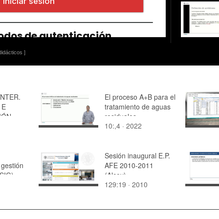
idácticos ]
INTER.
El proceso A+B para el
 E
tratamiento de aguas
IÓN
residuales
10:,4 · 2022
IENTO,
CIÓN,
Sesión inaugural E.P.
ACIÓN Y
 gestión
AFE 2010-2011
DEL
(SIG)
(Alcoy)
129:19 · 2010
O
ÓNICO.
IÓN