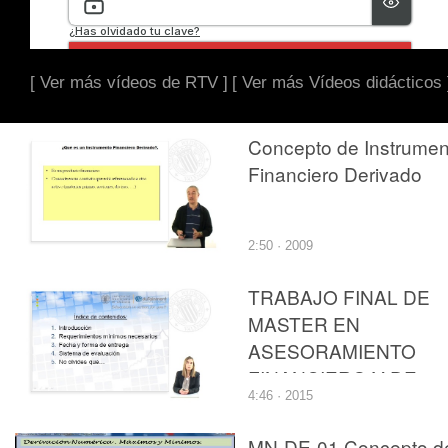
[ Ver más vídeos de RTV ]
[ Ver más Vídeos didácticos 
Concepto de Instrumen
Financiero Derivado
2:50 · 2009
TRABAJO FINAL DE
MASTER EN
ASESORAMIENTO
FINANCIERO Y DE
4:46 · 2015
SEGUROS
MN-DE-01 Concepto d