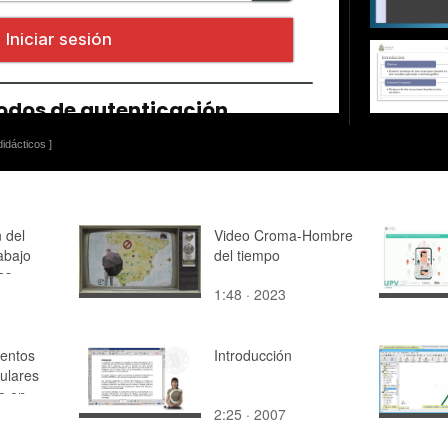
idácticos ]
 del
Video Croma-Hombre
abajo
del tiempo
as
1:48 · 2023
 RAL
entos
Introducción
gulares
o en
2:25 · 2007
c - v2017