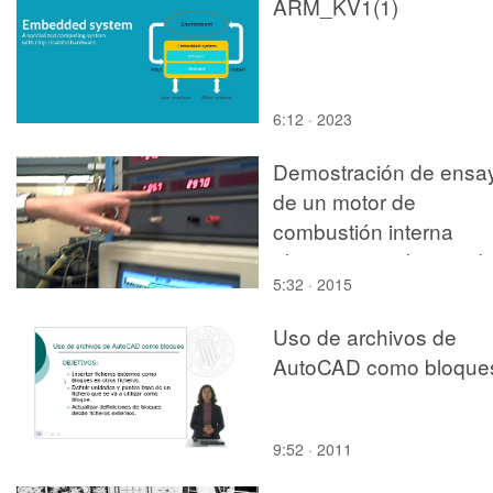
ARM_KV1(1)
6:12 · 2023
Demostración de ensa
de un motor de
combustión interna
alternativo en banco d
5:32 · 2015
pruebas docente
Uso de archivos de
AutoCAD como bloque
9:52 · 2011