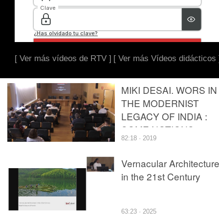
[ Ver más vídeos de RTV ]
[ Ver más Vídeos didácticos 
MIKI DESAI. WORS IN
THE MODERNIST
LEGACY OF INDIA :
SOME NOTIONS.
82:18 · 2019
Vernacular Architectur
in the 21st Century
63:23 · 2025