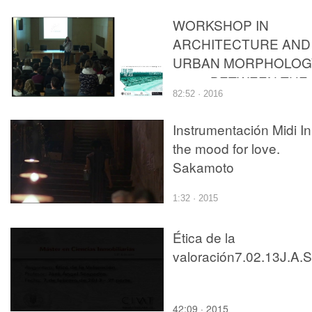
WORKSHOP IN
ARCHITECTURE AND
URBAN MORPHOLOG
2017. BETWEEN THE
82:52 · 2016
CITY THE SEA
Instrumentación Midi In
the mood for love.
Sakamoto
1:32 · 2015
Ética de la
42:09 · 2015