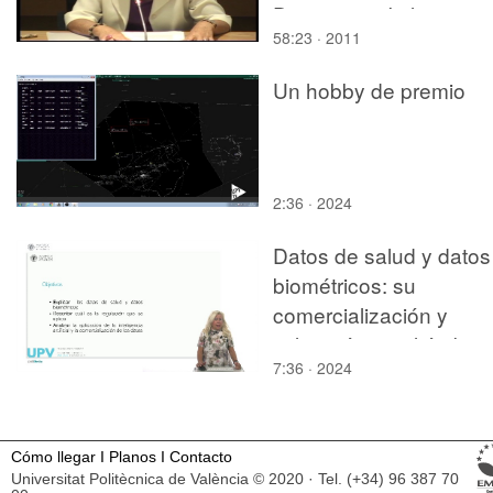
Dottorato in Italia
58:23 · 2011
Un hobby de premio
2:36 · 2024
Datos de salud y datos
biométricos: su
comercialización y
utilización en el ámbito
7:36 · 2024
de la inteligencia artific
Cómo llegar
I
Planos
I
Contacto
Universitat Politècnica de València © 2020 · Tel. (+34) 96 387 70