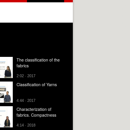
The classification of the
fabrics
2:02 · 2017
Classification of Yarns
4:44 · 2017
Characterization of
fabrics. Compactness
4:14 · 2018