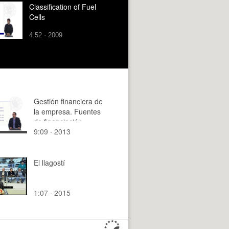
Classification of Fuel
Cells
4:52 · 2009
Gestión financiera de
la empresa. Fuentes
de financiación.
9:09 · 2013
Financiación interna y
externa. Financiación
a corto y largo plazo
El llagostí
1:07 · 2015