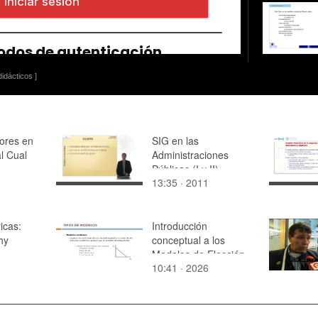
idácticos ]
ores en
SIG en las
al Cual
Administraciones
Públicas (I y II)
13:35 · 2011
icas:
Introducción
hy
conceptual a los
Modelos de Elección
10:41 · 2026
Discreta