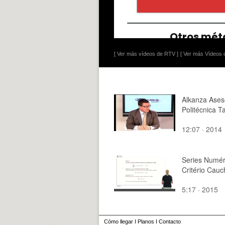
[ Ver más vídeos de RTV ]
[ Ver más Vídeos d
Alkanza Ases
Politécnica T
12:07 · 2014
Series Numér
Critério Cauc
5:17 · 2015
Cómo llegar
I
Planos
I
Contacto