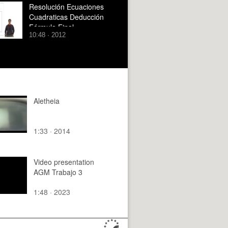
Resolución Ecuaciones
Cuadraticas Deducción
Fórmula Final
10:48 · 2012
Aletheia
1:33 · 2014
Video presentation
AGM Trabajo 3
1:48 · 2023