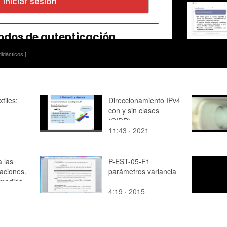
idácticos ]
tiles:
Direccionamiento IPv4
a
con y sin clases
(CIDR)
11:43 · 2021
a las
P-EST-05-F1
aciones.
parámetros variancia
 medida
4:19 · 2015
aciones.