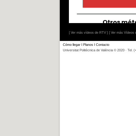
[ Ver más vídeos de RTV ]
[ Ver más Vídeos d
Cómo llegar
I
Planos
I
Contacto
Universitat Politècnica de València © 2020 · Tel. 