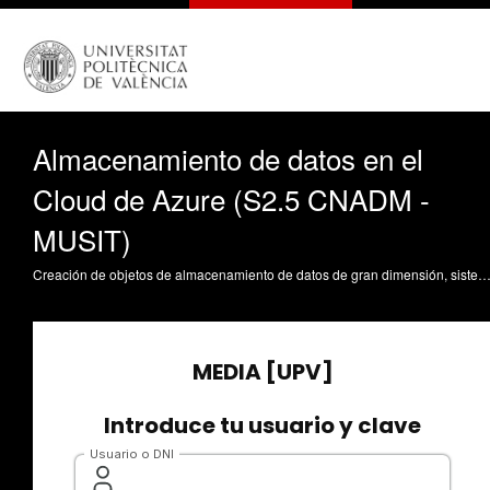
Almacenamiento de datos en el
Cloud de Azure (S2.5 CNADM -
MUSIT)
Creación de objetos de almacenamiento de datos de gran dimensión, sistemas de ficheros y tablas en Azure (Blobs, Azure Files y Azure Tables). Sesión 2.5 de la Asignatura de Computación en la Nube y Análisis de Datos Masivos del Máster Universitario en Sistemas Int