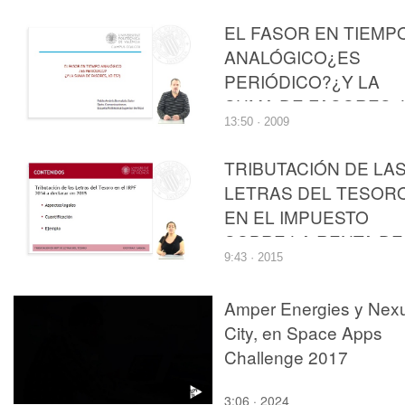
EL FASOR EN TIEMP
ANALÓGICO¿ES
PERIÓDICO?¿Y LA
SUMA DE FASORES, 
13:50 · 2009
ES?
TRIBUTACIÓN DE LA
LETRAS DEL TESOR
EN EL IMPUESTO
SOBRE LA RENTA DE
9:43 · 2015
LAS PERSONAS
FÍSICAS
Amper Energies y Nex
City, en Space Apps
Challenge 2017
3:06 · 2024