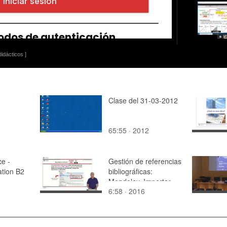
idácticos ]
Clase del 31-03-2012
65:55 · 2012
ce -
Gestión de referencias
tion B2
bibliográficas:
Mendeley. Importar
6:58 · 2016
referencias.
Importación indirecta