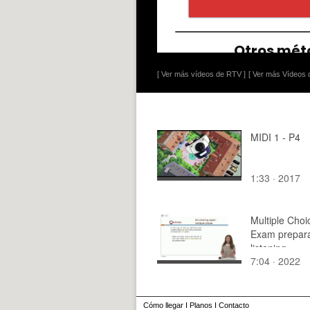
[ Ver más vídeos de RTV ]
[ Ver más Vídeos d
MIDI 1 - P4
1:33 · 2017
Multiple Choi
Exam prepara
listening
7:04 · 2022
Cómo llegar
I
Planos
I
Contacto