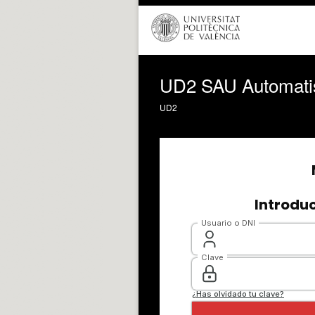
UD2 SAU Automati
UD2