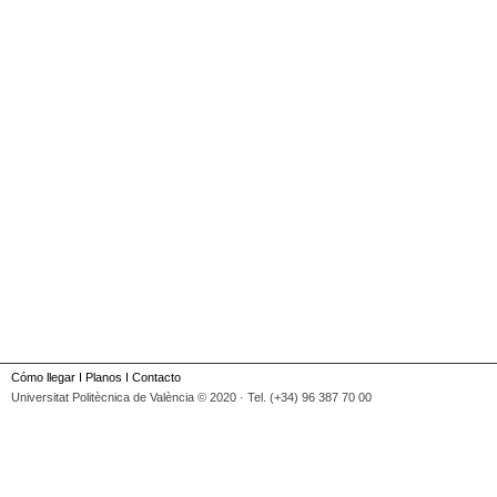
Cómo llegar
I
Planos
I
Contacto
Universitat Politècnica de València © 2020 · Tel. (+34) 96 387 70 00