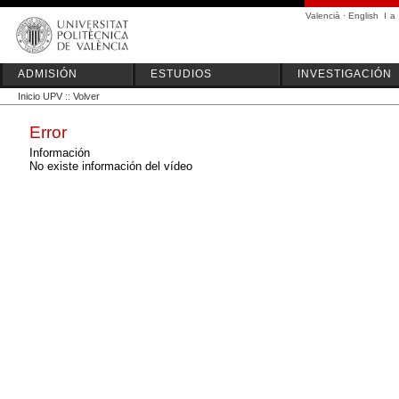
Valencià
·
English
I
a
ADMISIÓN
ESTUDIOS
INVESTIGACIÓN
Inicio UPV
::
Volver
Error
Información
No existe información del vídeo