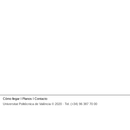
Cómo llegar
I
Planos
I
Contacto
Universitat Politècnica de València © 2020 · Tel. (+34) 96 387 70 00