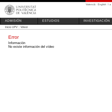
Valencià
·
English
I
a
ADMISIÓN
ESTUDIOS
INVESTIGACIÓN
Inicio UPV
::
Volver
Error
Información
No existe información del vídeo