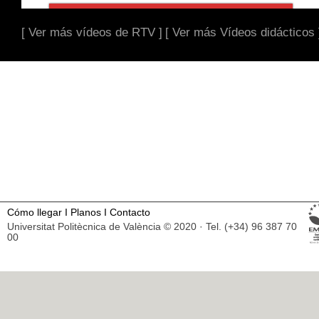
[ Ver más vídeos de RTV ]
[ Ver más Vídeos didácticos 
Cómo llegar
I
Planos
I
Contacto
Universitat Politècnica de València © 2020 · Tel. (+34) 96 387 70
00