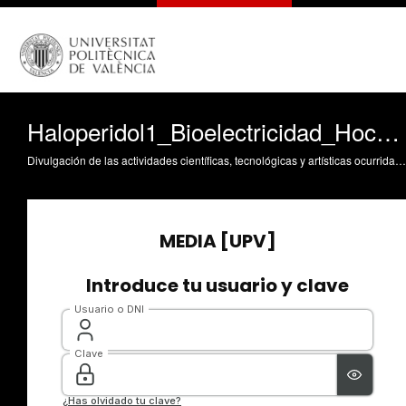
Haloperidol1_Bioelectricidad_Hochstadt_Sánchez_Ureta
Divulgación de las actividades científicas, tecnológicas y artísticas ocurridas en los tres campus de la UPV