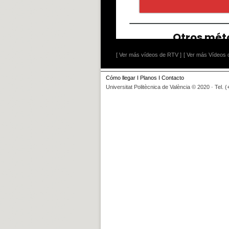
[ Ver más vídeos de RTV ]
[ Ver más Vídeos d
Cómo llegar
I
Planos
I
Contacto
Universitat Politècnica de València © 2020 · Tel. 