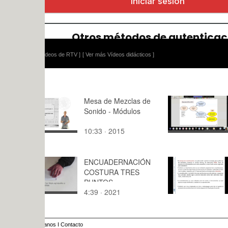
ídeos de RTV ]
[ Ver más Vídeos didácticos ]
Mesa de Mezclas de
UD4.1 SA
Sonido - Módulos
Automatis
10:33 · 2015
91:42 · 20
ENCUADERNACIÓN
3 - Proces
COSTURA TRES
Temporal (I
PUNTOS
REVERBE
4:39 · 2021
15:44 · 20
anos
I
Contacto