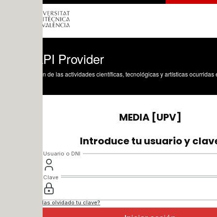
PI Provider
n de las actividades científicas, tecnológicas y artísticas ocurridas en los tres cam