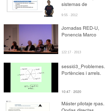
sistemas de
almacenamiento en re
9:55 · 2012
Jornadas RED-U,
Ponencia Marco
122:17 · 2013
sessió3_Problemes.
Portències i arrels.
10:47 · 2020
Máster pilotaje rpas.
Ondas directas.