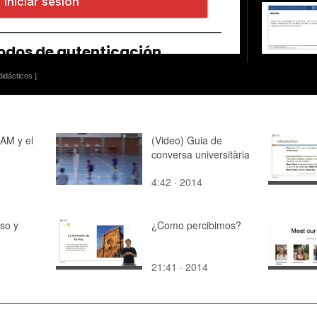
idácticos ]
AM y el
(Video) Guia de
conversa universitària
4:42 · 2014
so y
¿Como percibimos?
21:41 · 2014