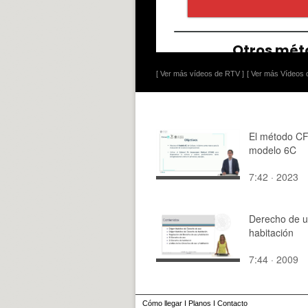
[ Ver más vídeos de RTV ]
[ Ver más Vídeos d
El método CF
modelo 6C
7:42 · 2023
Derecho de u
habitación
7:44 · 2009
Cómo llegar
I
Planos
I
Contacto