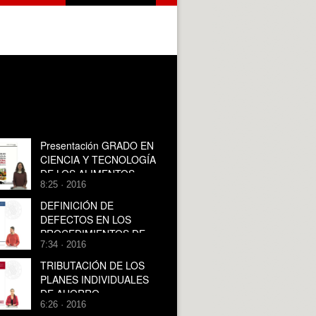
Presentación GRADO EN
CIENCIA Y TECNOLOGÍA
DE LOS ALIMENTOS
8:25 · 2016
DEFINICIÓN DE
DEFECTOS EN LOS
PROCEDIMIENTOS DE
7:34 · 2016
INSPECCIÓN DE LA
PRODUCCIÓN
TRIBUTACIÓN DE LOS
PLANES INDIVIDUALES
DE AHORRO
6:26 · 2016
SISTEMÁTICO (PIAS) EN