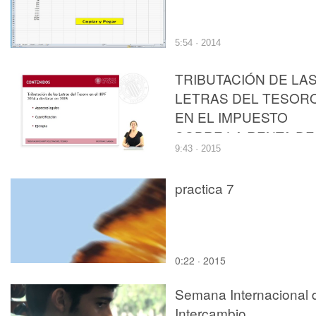
5:54 · 2014
TRIBUTACIÓN DE LA
LETRAS DEL TESOR
EN EL IMPUESTO
SOBRE LA RENTA DE
9:43 · 2015
LAS PERSONAS
FÍSICAS
practica 7
0:22 · 2015
Semana Internacional 
Intercambio