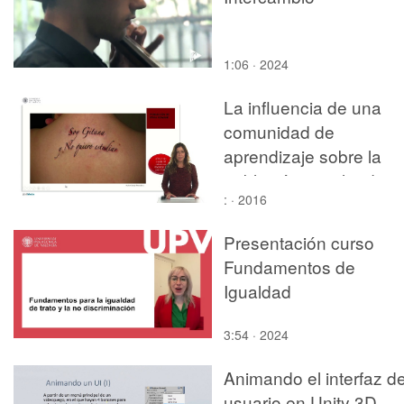
1:06 · 2024
La influencia de una
comunidad de
aprendizaje sobre la
población escolar de
: · 2016
etnia gitana
Presentación curso
Fundamentos de
Igualdad
3:54 · 2024
Animando el interfaz d
usuario en Unity 3D