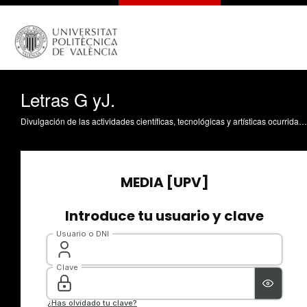
Letras G yJ.
Divulgación de las actividades científicas, tecnológicas y artísticas ocurridas en los tres campus de la UPV