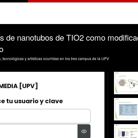
s de nanotubos de TIO2 como modificaci
o
s, tecnológicas y artísticas ocurridas en los tres campus de la UPV