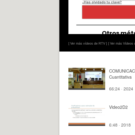
[ Ver más vídeos de RTV ]
[ Ver más Vídeos d
COMUNICACI
Cuantitativa
66:24 · 2024
Video2D2
6:48 · 2018