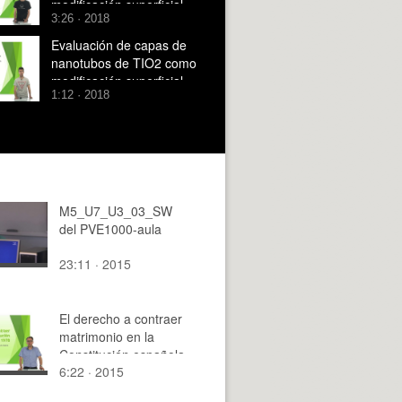
modificación superficial
3:26 · 2018
de aleaciones de titanio
Evaluación de capas de
nanotubos de TIO2 como
modificación superficial
1:12 · 2018
de aleaciones de titanio.
2
M5_U7_U3_03_SW
del PVE1000-aula
23:11 · 2015
El derecho a contraer
matrimonio en la
Constitución española
6:22 · 2015
de 1978