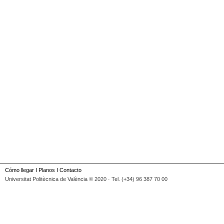
Cómo llegar
I
Planos
I
Contacto
Universitat Politècnica de València © 2020 · Tel. (+34) 96 387 70 00