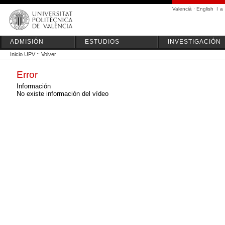
Valencià
·
English
I
a
ADMISIÓN
ESTUDIOS
INVESTIGACIÓN
Inicio UPV
::
Volver
Error
Información
No existe información del vídeo