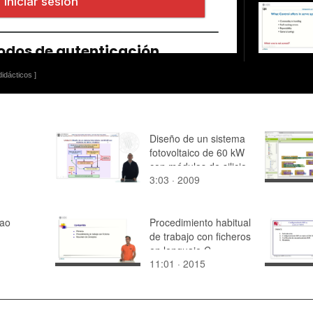
idácticos ]
Diseño de un sistema
fotovoltaico de 60 kW
con módulos de silicio
3:03 · 2009
cristalino
dao
Procedimiento habitual
de trabajo con ficheros
en lenguaje C
11:01 · 2015