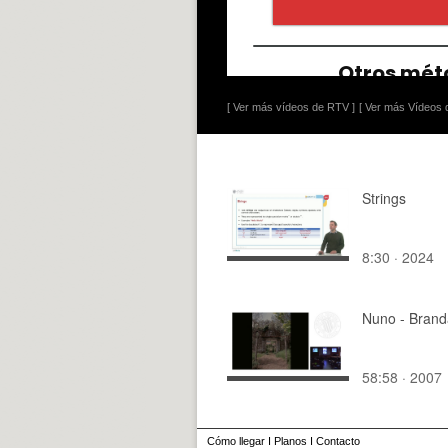
[ Ver más vídeos de RTV ]
[ Ver más Vídeos d
Strings
8:30 · 2024
Nuno - Bran
58:58 · 2007
Cómo llegar
I
Planos
I
Contacto