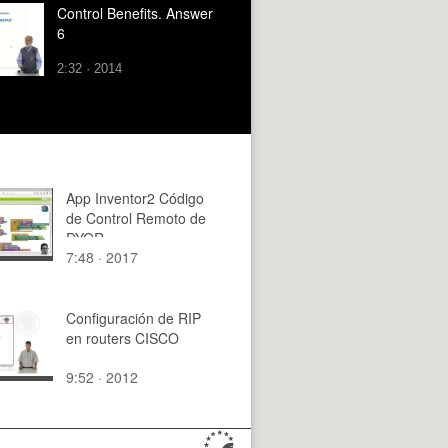
Control Benefits. Answer
6
2:32 · 2014
App Inventor2 Código
de Control Remoto de
DYOR
7:48 · 2017
Configuración de RIP
en routers CISCO
9:52 · 2012