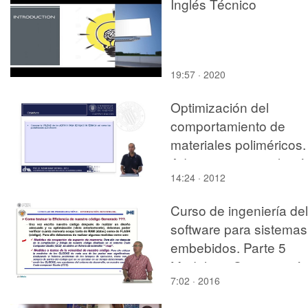
Inglés Técnico
19:57 · 2020
Optimización del
comportamiento de
materiales poliméricos.
Aditivos para regulació
14:24 · 2012
térmica.
Curso de ingeniería del
software para sistemas
embebidos. Parte 5
Modulo 9. Optimizació
7:02 · 2016