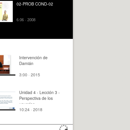
02-PROB COND-02
6:06 · 2008
Intervención de
Damián
3:00 · 2015
Unidad 4 - Lección 3 -
Perspectiva de los
usuarios
10:24 · 2018