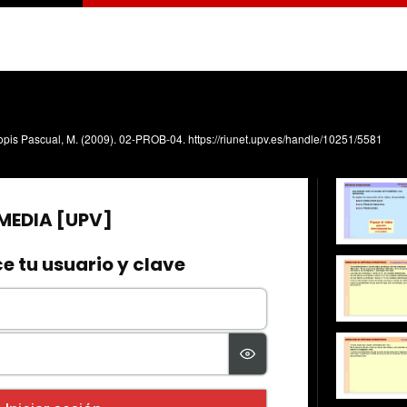
lopis Pascual, M. (2009). 02-PROB-04. https://riunet.upv.es/handle/10251/5581