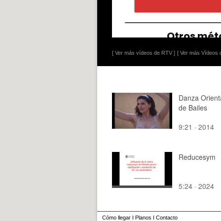
[ Ver más vídeos de RTV ]
[ Ver más Vídeos d
Danza Orienta
de Bailes
9:21 · 2014
Reducesym
5:24 · 2024
Cómo llegar
I
Planos
I
Contacto