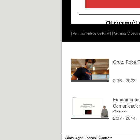
[ Ver más vídeos de RTV ]
[ Ver más Vídeos d
Gr02. Rober
2:36 · 2023
Fundamentos
Comunicacio
Ópticas
2:07 · 2014
Cómo llegar
I
Planos
I
Contacto