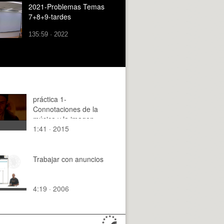
2021-Problemas Temas
7+8+9-tardes
135:59 · 2022
práctica 1-
Connotaciones de la
música y la imagen
1:41 · 2015
Trabajar con anuncios
4:19 · 2006