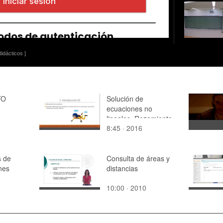
idácticos ]
TO
Solución de
ecuaciones no
lineales. Rozamiento
8:45 · 2016
en caída libre.
 de
Consulta de áreas y
nes
distancias
10:00 · 2010