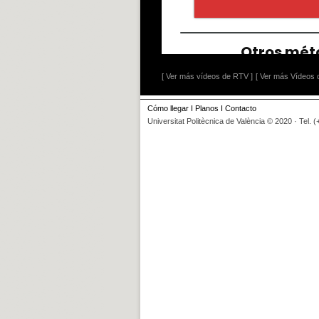
[ Ver más vídeos de RTV ]
[ Ver más Vídeos d
Cómo llegar
I
Planos
I
Contacto
Universitat Politècnica de València © 2020 · Tel. 