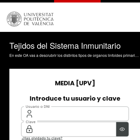
Tejidos del Sistema Inmunitario
En este OA vas a descrubrir los distintos tipos de organos linfoides primarios y secundarios Sirera Pérez, R. (2020). Tejidos del Sistema Inmunitario. https://riunet.upv.es/handle/10251/146022 DER